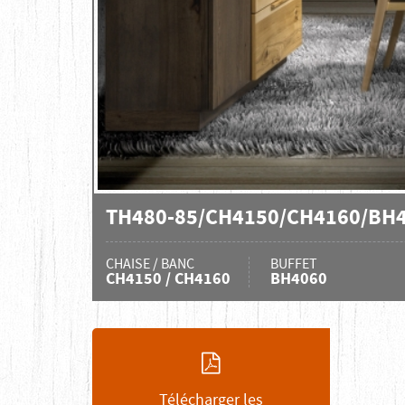
TH480-85/CH4150/CH4160/BH
CHAISE / BANC
BUFFET
CH4150 / CH4160
BH4060
Télécharger les