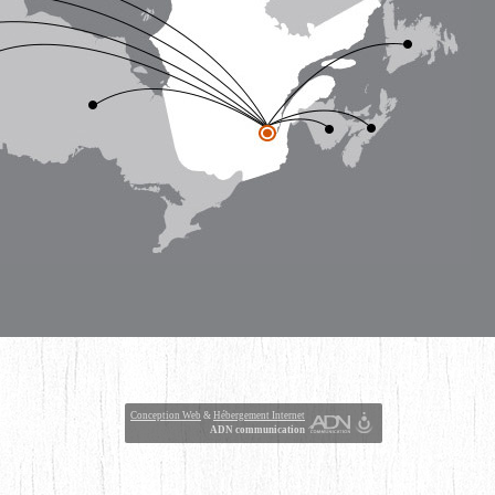
Conception Web
&
Hébergement Internet
ADN communication