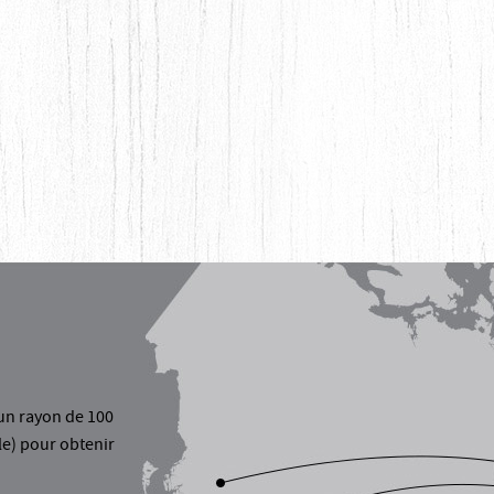
un rayon de 100
le) pour obtenir