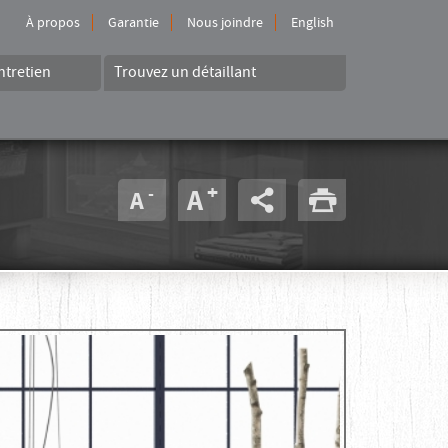
À propos
Garantie
Nous joindre
English
ntretien
Trouvez un détaillant
+
-
A
A