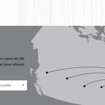
un rayon de 100
le) pour obtenir
cipalité