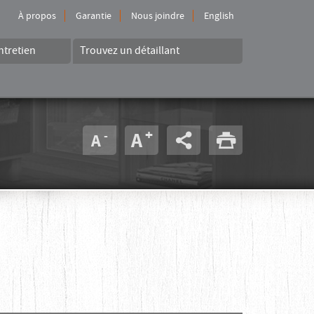
À propos
Garantie
Nous joindre
English
ntretien
Trouvez un détaillant
+
-
A
A